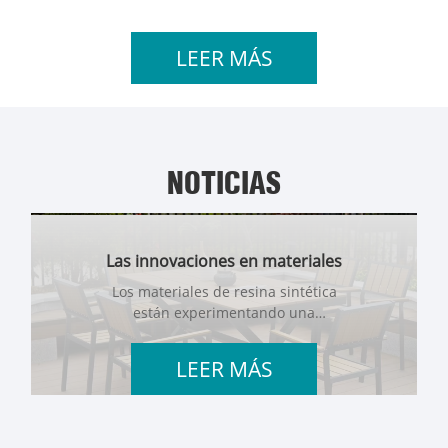
LEER MÁS
NOTICIAS
Las innovaciones en materiales
de resina impulsan la
Los materiales de resina sintética
sostenibilidad en el embalaje y la
están experimentando una
construcción
transformación notable, emergiendo
como elementos fundamentales en
LEER MÁS
los esfuerzos globales de
sostenibilidad en las industrias del
embalaje y la construcción.